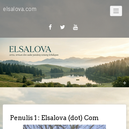
Skip
elsalova.com
to
content
Penulis 1 : Elsalova (dot) Com