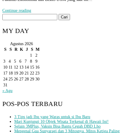
Continue reading
Cari
untuk:
MY DAY
Agustus 2026
S
S
R
K
J
S
M
1
2
3
4
5
6
7
8
9
10
11
12
13
14
15
16
17
18
19
20
21
22
23
24
25
26
27
28
29
30
31
« Agu
POS-POS TERBARU
3 Tips jadi Ibu yang Waras untuk si Ibu Baru
Mari Kunjungi 10 Objek Wisata Terkenal di Hawaii Ini!
Selain 3MPlus, Vaksin Bisa Bantu Cegah DBD Lho
Mengenal Gua Sunyaragi dan 3 Mitosnya. Mitos Ketiga Paling