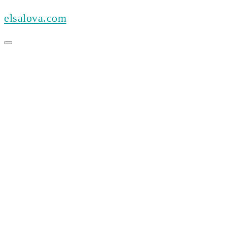
Skip
elsalova.com
to
content