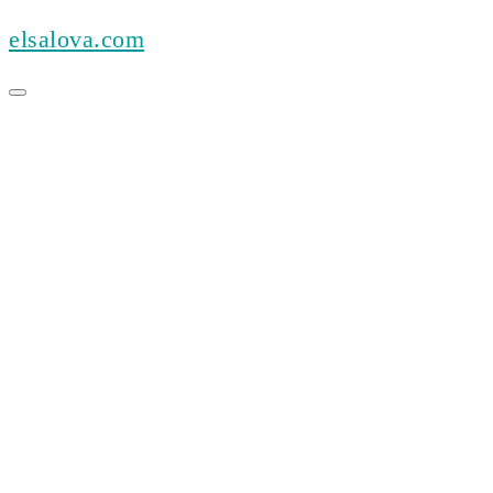
Skip
elsalova.com
to
content