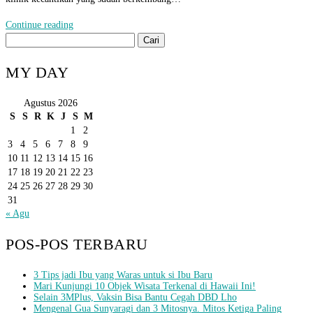
Continue reading
Cari
untuk:
MY DAY
Agustus 2026
S
S
R
K
J
S
M
1
2
3
4
5
6
7
8
9
10
11
12
13
14
15
16
17
18
19
20
21
22
23
24
25
26
27
28
29
30
31
« Agu
POS-POS TERBARU
3 Tips jadi Ibu yang Waras untuk si Ibu Baru
Mari Kunjungi 10 Objek Wisata Terkenal di Hawaii Ini!
Selain 3MPlus, Vaksin Bisa Bantu Cegah DBD Lho
Mengenal Gua Sunyaragi dan 3 Mitosnya. Mitos Ketiga Paling