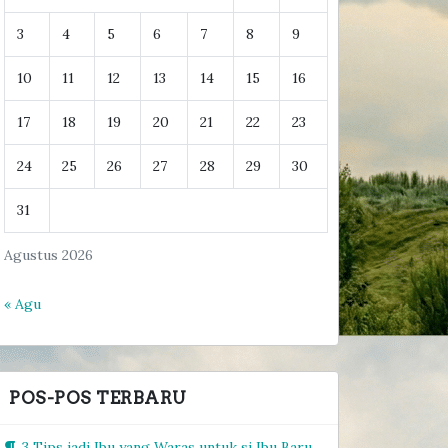
3
4
5
6
7
8
9
10
11
12
13
14
15
16
17
18
19
20
21
22
23
24
25
26
27
28
29
30
31
Agustus 2026
« Agu
POS-POS TERBARU
3 Tips jadi Ibu yang Waras untuk si Ibu Baru