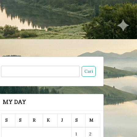
ari
ntuk:
MY DAY
S
S
R
K
J
S
M
1
2