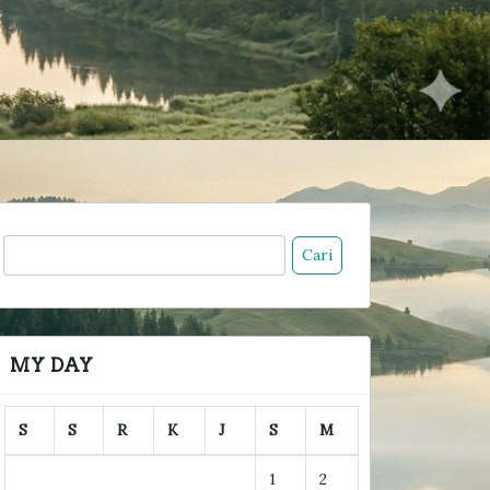
ari
ntuk:
MY DAY
S
S
R
K
J
S
M
1
2