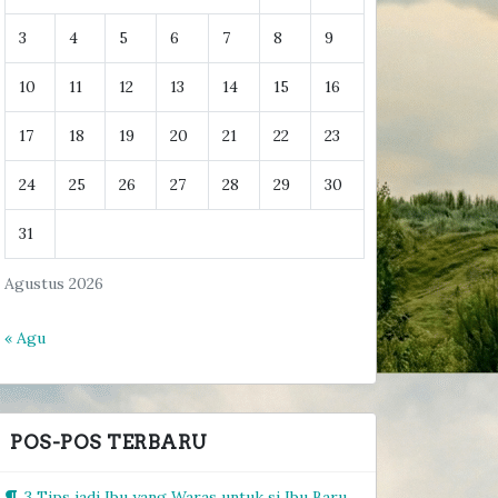
3
4
5
6
7
8
9
10
11
12
13
14
15
16
17
18
19
20
21
22
23
24
25
26
27
28
29
30
31
Agustus 2026
« Agu
POS-POS TERBARU
3 Tips jadi Ibu yang Waras untuk si Ibu Baru