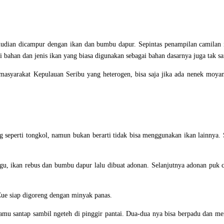
emudian dicampur dengan ikan dan bumbu dapur. Sepintas penampilan camilan
i bahan dan jenis ikan yang biasa digunakan sebagai bahan dasarnya juga tak s
t masyarakat Kepulauan Seribu yang heterogen, bisa saja jika ada nenek moy
 seperti tongkol, namun bukan berarti tidak bisa menggunakan ikan lainnya. Sa
u, ikan rebus dan bumbu dapur lalu dibuat adonan. Selanjutnya adonan puk c
Cue siap digoreng dengan minyak panas.
kamu santap sambil ngeteh di pinggir pantai. Dua-dua nya bisa berpadu dan men