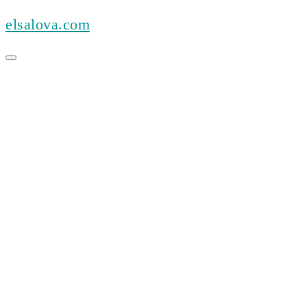
Skip
elsalova.com
to
content