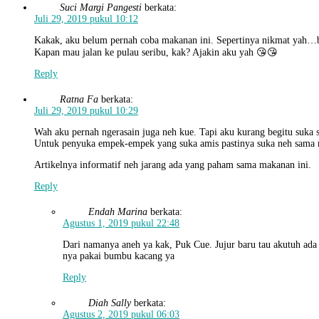
Suci Margi Pangesti
berkata:
Juli 29, 2019 pukul 10:12
Kakak, aku belum pernah coba makanan ini. Sepertinya nikmat yah…ba
Kapan mau jalan ke pulau seribu, kak? Ajakin aku yah 😘😘
Reply
Ratna Fa
berkata:
Juli 29, 2019 pukul 10:29
Wah aku pernah ngerasain juga neh kue. Tapi aku kurang begitu suka s
Untuk penyuka empek-empek yang suka amis pastinya suka neh sama 
Artikelnya informatif neh jarang ada yang paham sama makanan ini.
Reply
Endah Marina
berkata:
Agustus 1, 2019 pukul 22:48
Dari namanya aneh ya kak, Puk Cue. Jujur baru tau akutuh ada m
nya pakai bumbu kacang ya
Reply
Diah Sally
berkata:
Agustus 2, 2019 pukul 06:03