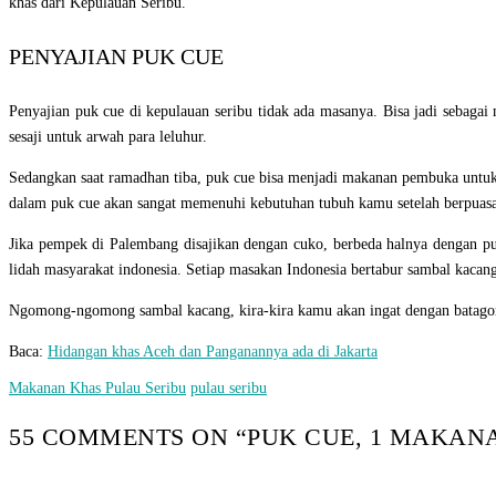
khas dari Kepulauan Seribu.
PENYAJIAN PUK CUE
Penyajian puk cue di kepulauan seribu tidak ada masanya. Bisa jadi sebaga
sesaji untuk arwah para leluhur.
Sedangkan saat ramadhan tiba, puk cue bisa menjadi makanan pembuka untuk 
dalam puk cue akan sangat memenuhi kebutuhan tubuh kamu setelah berpuasa
Jika pempek di Palembang disajikan dengan cuko, berbeda halnya dengan pu
lidah masyarakat indonesia. Setiap masakan Indonesia bertabur sambal kacang
Ngomong-ngomong sambal kacang, kira-kira kamu akan ingat dengan batago
Baca:
Hidangan khas Aceh dan Panganannya ada di Jakarta
Makanan Khas Pulau Seribu
pulau seribu
55 COMMENTS ON “
PUK CUE, 1 MAKAN