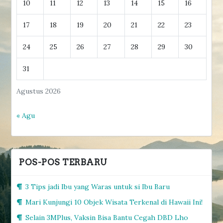
10
11
12
13
14
15
16
17
18
19
20
21
22
23
24
25
26
27
28
29
30
31
Agustus 2026
« Agu
POS-POS TERBARU
3 Tips jadi Ibu yang Waras untuk si Ibu Baru
Mari Kunjungi 10 Objek Wisata Terkenal di Hawaii Ini!
Selain 3MPlus, Vaksin Bisa Bantu Cegah DBD Lho