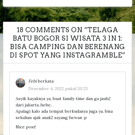
18 COMMENTS ON “
TELAGA
BATU BOGOR SI WISATA 3 IN 1:
BISA CAMPING DAN BERENANG
DI SPOT YANG INSTAGRAMBLE
”
Febi
berkata:
Desember 4, 2022 pukul 20:23
Asyik kayaknya ya, buat family time dan ga jauh2
dari jakarta..hehe..
Apalagi kalo ada tempat berkudanya juga ya, bisa
sekalian ajak anak2 sayang hewan :p
Nice post!