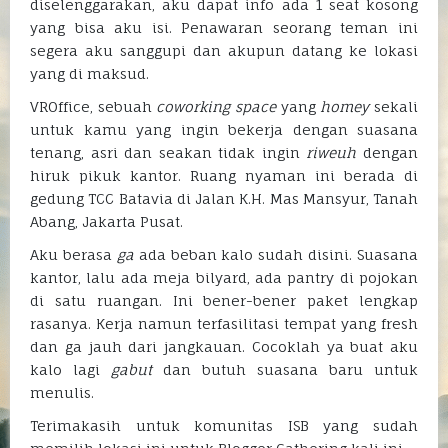
diselenggarakan, aku dapat info ada 1 seat kosong
yang bisa aku isi. Penawaran seorang teman ini
segera aku sanggupi dan akupun datang ke lokasi
yang di maksud.
VROffice, sebuah
coworking space
yang
homey
sekali
untuk kamu yang ingin bekerja dengan suasana
tenang, asri dan seakan tidak ingin
riweuh
dengan
hiruk pikuk kantor. Ruang nyaman ini berada di
gedung TCC Batavia di Jalan K.H. Mas Mansyur, Tanah
Abang, Jakarta Pusat.
Aku berasa
ga
ada beban kalo sudah disini. Suasana
kantor, lalu ada meja bilyard, ada pantry di pojokan
di satu ruangan. Ini bener-bener paket lengkap
rasanya. Kerja namun terfasilitasi tempat yang fresh
dan ga jauh dari jangkauan. Cocoklah ya buat aku
kalo lagi
gabut
dan butuh suasana baru untuk
menulis.
Terimakasih untuk komunitas ISB yang sudah