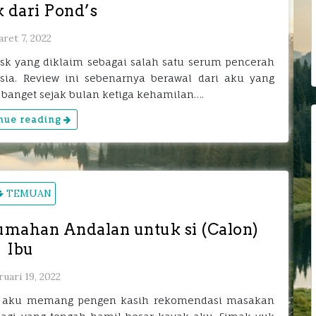
k dari Pond’s
ret 7, 2022
ask yang diklaim sebagai salah satu serum pencerah
esia. Review ini sebenarnya berawal dari aku yang
a banget sejak bulan ketiga kehamilan….
nue reading
TEMUAN
mahan Andalan untuk si (Calon)
Ibu
uari 19, 2022
api aku memang pengen kasih rekomendasi masakan