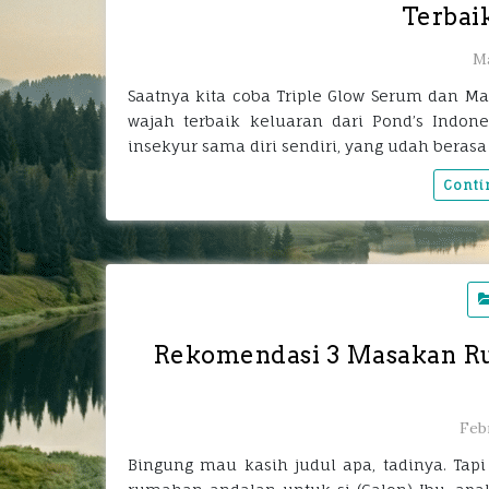
Terbai
Ma
Saatnya kita coba Triple Glow Serum dan M
wajah terbaik keluaran dari Pond’s Indon
insekyur sama diri sendiri, yang udah beras
Conti
Rekomendasi 3 Masakan Ru
Febr
Bingung mau kasih judul apa, tadinya. T