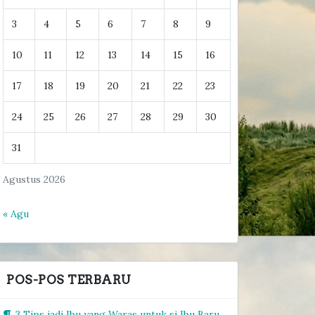
3
4
5
6
7
8
9
10
11
12
13
14
15
16
17
18
19
20
21
22
23
24
25
26
27
28
29
30
31
Agustus 2026
« Agu
POS-POS TERBARU
3 Tips jadi Ibu yang Waras untuk si Ibu Baru