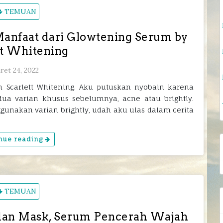
TEMUAN
anfaat dari Glowtening Serum by
tt Whitening
ret 24, 2022
n Scarlett Whitening. Aku putuskan nyobain karena
 varian khusus sebelumnya, acne atau brightly.
nakan varian brightly, udah aku ulas dalam cerita
nue reading
TEMUAN
dan Mask, Serum Pencerah Wajah