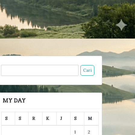
ari
ntuk:
MY DAY
S
S
R
K
J
S
M
1
2