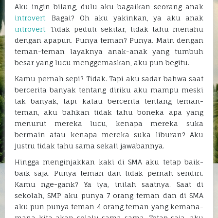
Aku ingin bilang, dulu aku bagaikan seorang anak
introvert
. Bagai? Oh aku yakinkan, ya aku anak
introvert
. Tidak peduli sekitar, tidak tahu menahu
dengan apapun. Punya teman? Punya. Main dengan
teman-teman layaknya anak-anak yang tumbuh
besar yang lucu menggemaskan, aku pun begitu.
Kamu pernah sepi? Tidak. Tapi aku sadar bahwa saat
bercerita banyak tentang diriku aku mampu meski
tak banyak, tapi kalau bercerita tentang teman-
teman, aku bahkan tidak tahu boneka apa yang
menurut mereka lucu, kenapa mereka suka
bermain atau kenapa mereka suka liburan? Aku
justru tidak tahu sama sekali jawabannya.
Hingga menginjakkan kaki di SMA aku tetap baik-
baik saja. Punya teman dan tidak pernah sendiri.
Kamu nge-gank? Ya iya, inilah saatnya. Saat di
sekolah, SMP aku punya 7 orang teman dan di SMA
aku pun punya teman 4 orang teman yang kemana-
mana kita akan selalu sama-sama. Tetap saja, aku