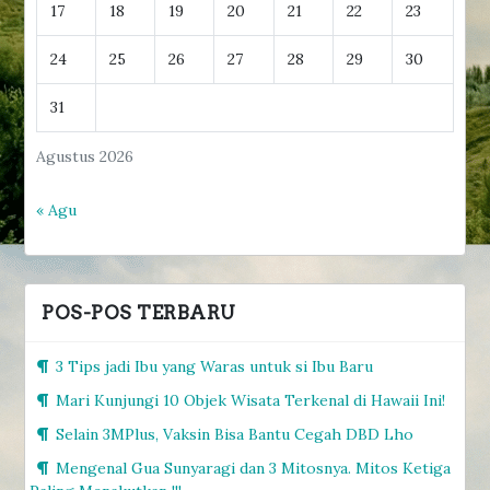
17
18
19
20
21
22
23
24
25
26
27
28
29
30
31
Agustus 2026
« Agu
POS-POS TERBARU
3 Tips jadi Ibu yang Waras untuk si Ibu Baru
Mari Kunjungi 10 Objek Wisata Terkenal di Hawaii Ini!
Selain 3MPlus, Vaksin Bisa Bantu Cegah DBD Lho
Mengenal Gua Sunyaragi dan 3 Mitosnya. Mitos Ketiga