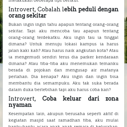
melakukan beberapa tips berikut:
Introvert, Cobalah l
ebih peduli dengan
orang sekitar
Bukan ingin ingin tahu apapun tentang orang-orang
sekitar. Tapi aku mencoba tau apapun tentang
orang-orang terdekatku. Aku ingin tau ia tinggal
dimana? Untuk menuju lokasi kampus ia harus
jalan kaki kah? Atau harus naik angkutan kota? Atau
ia mengemudi sendiri terus dia parker kendaraan
dimana? Atau tiba-tiba aku menemukan temanku
berada di pojokan dan mengusap air matanya
perlahan. Dia kenapa? Aku ingin dan ingin bisa
membantu dia semampuku. Aku tak suka berada
dalam duka berlebihan tapi aku harus coba kan?
Introvert,
Coba keluar dari zona
nyaman
Kesempatan lain, akupun berusaha seperti aktif di
kegiatan masjid saat ramadhan tiba, aku mulai
bantu-bantu acara anak anak remaja di kelurahan.